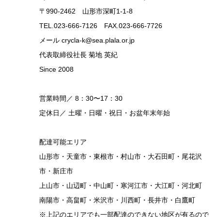
〒990-2462 山形市深町1-1-8
TEL.023-666-7126 FAX.023-666-7726
メール crycla-k@sea.plala.or.jp
代表取締役社長 菊地 英紀
Since 2008
営業時間／ 8：30〜17：30
定休日／ 土曜・日曜・祝日・お盆年末年始
配達可能エリア
山形市・天童市・東根市・村山市・大石田町・尾花沢
市・新庄市
上山市・山辺町・中山町・寒河江市・大江町・河北町
南陽市・高畠町・米沢市・川西町・長井市・白鷹町
※上記のエリアでも一部配達のできない地区が有るので