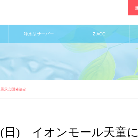
浄水型サーバー
ZiACO
て展示会開催決定！
日(日) イオンモール天童