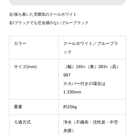
左/落ち着いた雰囲気のクールホワイト
右/ブラックでも圧迫感のないブルーブラック
カラー
クールホワイト／ブルーブラ
ック
サイズ(mm)
（幅）245×（奥）383×（高）
987
※カバー付きの場合は
1,330mm
重量
約15kg
ろ過方式
浄水（不織布・活性炭・中空
糸膜）